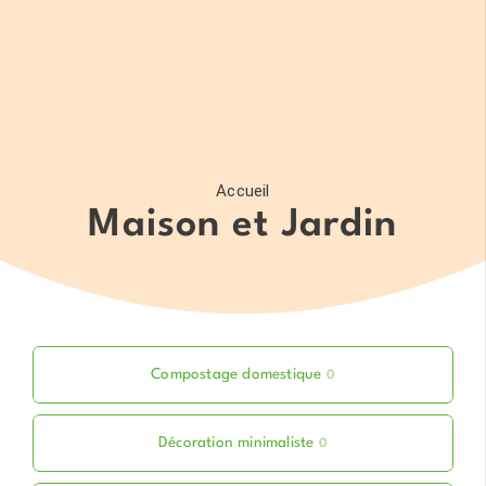
Accueil
Maison et Jardin
Compostage domestique
0
Décoration minimaliste
0